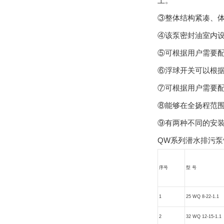
上。
③整体结构紧凑、体积
④该泵密封油室内设置有
⑤可根据用户需要配备全自
⑥浮球开关可以根据所需液
⑦可根据用户需要配备双
⑧能够在全扬程范围内
⑨有两种不同的安装方式
QW系列潜水排污泵
序号
型 号
1
25 WQ 8-22-1.1
2
32 WQ 12-15-1.1