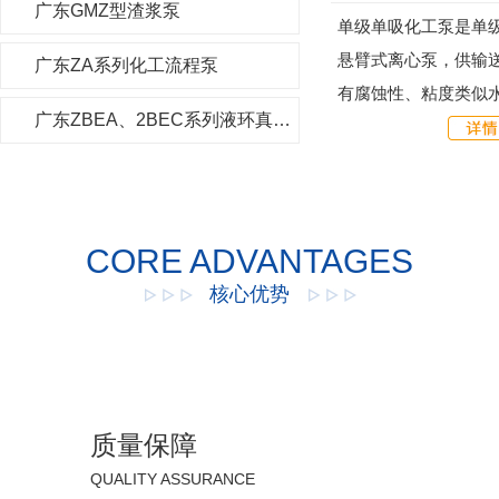
广东GMZ型渣浆泵
单级单吸化工泵是单级
悬臂式离心泵，供输
广东ZA系列化工流程泵
有腐蚀性、粘度类似水
广东ZBEA、2BEC系列液环真空泵及压缩机
记、额定性能和尺寸
ISO2858，具有性能...
CORE ADVANTAGES
核心优势
质量保障
QUALITY ASSURANCE