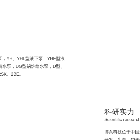
，YH、YHL型液下泵，YHF型液
离心清水泵，DG型锅炉给水泵，D型、
SK、2BE。
科研实力
Scientific researc
博泵科技位于中国
开发、生产、销售