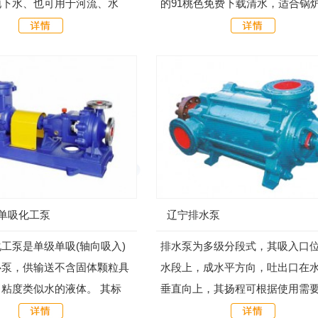
地下水、也可用于河流、水
的91桃色免费下载清水，适合锅
等提水工程：主要用于农田灌
水，工厂及城市...
山区的人畜用水，亦可供城
单吸化工泵
辽宁排水泵
工泵是单级单吸(轴向吸入)
排水泵为多级分段式，其吸入口
心泵，供输送不含固体颗粒具
水段上，成水平方向，吐出口在
粘度类似水的液体。 其标
垂直向上，其扬程可根据使用需
性能和尺寸等效采用国际标准
减水泵级数。水泵装配良好与否