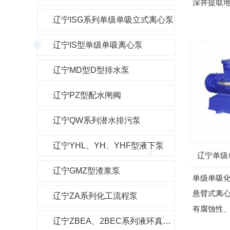
深井提取
库、水渠
辽宁ISG系列单级单吸立式离心泵
溉及高原
辽宁IS型单级单吸离心泵
市、工厂...
辽宁MD型D型排水泵
辽宁PZ型配水闸阀
辽宁QW系列潜水排污泵
辽宁YHL、YH、YHF型液下泵
辽宁单级
辽宁GMZ型渣浆泵
单级单吸化
悬臂式离
辽宁ZA系列化工流程泵
有腐蚀性、
辽宁ZBEA、2BEC系列液环真空泵及压缩机
记、额定