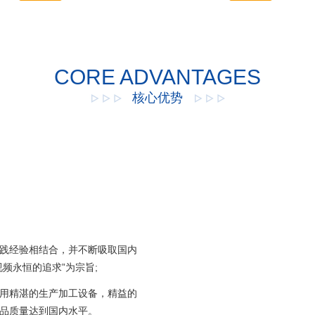
，具有性能...
能影响关系很大，尤其是各个叶
出与...
CORE ADVANTAGES
核心优势
践经验相结合，并不断吸取国内
频永恒的追求”为宗旨;
，采用精湛的生产加工设备，精益的
品质量达到国内水平。